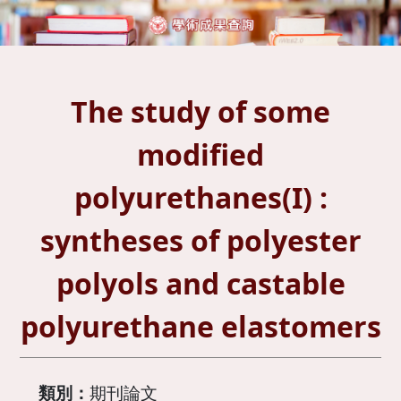
The study of some
modified
polyurethanes(I) :
syntheses of polyester
polyols and castable
polyurethane elastomers
類別：
期刊論文