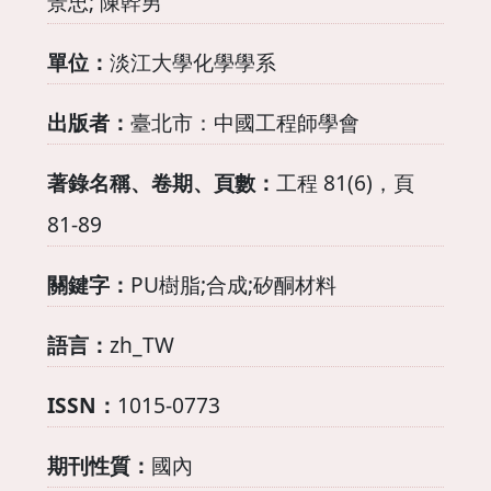
景忠; 陳幹男
單位：
淡江大學化學學系
出版者：
臺北市：中國工程師學會
著錄名稱、卷期、頁數：
工程 81(6)，頁
81-89
關鍵字：
PU樹脂;合成;矽酮材料
語言：
zh_TW
ISSN：
1015-0773
期刊性質：
國內