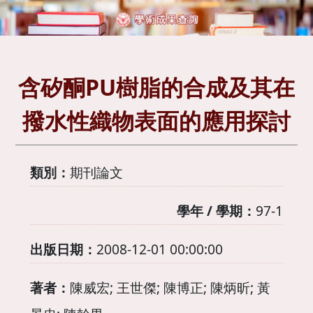
含矽酮PU樹脂的合成及其在
撥水性織物表面的應用探討
類別：
期刊論文
學年 / 學期：
97-1
出版日期：
2008-12-01 00:00:00
著者：
陳威宏; 王世傑; 陳博正; 陳炳昕; 黃