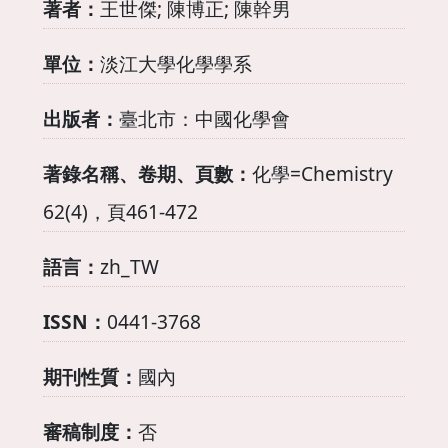
著者：
王世傑; 陳博正; 陳幹男
單位：
淡江大學化學學系
出版者：
臺北市：中國化學會
著錄名稱、卷期、頁數：
化學=Chemistry
62(4)，頁461-472
語言：
zh_TW
ISSN：
0441-3768
期刊性質：
國內
審稿制度：
否