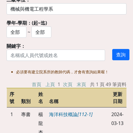
學年-學期：(起~迄)
~
關鍵字：
必須要有建立院系所的教師代碼，才會有查詢結果喔！
首頁
上頁
1
次頁
末頁
共 1 頁 49 筆資料
序
姓
更新
號
類別
名
名稱
日期
1
專書
楊
海洋科技概論
[112-1]
2024-
龍
03-13
杰