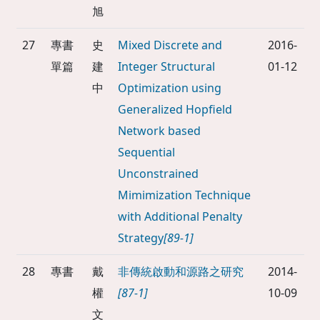
旭
27
專書
史
Mixed Discrete and
2016-
單篇
建
Integer Structural
01-12
中
Optimization using
Generalized Hopfield
Network based
Sequential
Unconstrained
Mimimization Technique
with Additional Penalty
Strategy
[89-1]
28
專書
戴
非傳統啟動和源路之研究
2014-
權
[87-1]
10-09
文