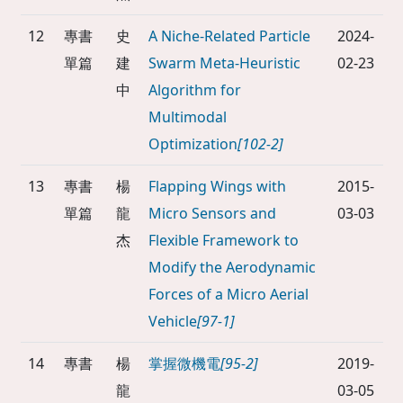
12
專書
史
A Niche-Related Particle
2024-
單篇
建
Swarm Meta-Heuristic
02-23
中
Algorithm for
Multimodal
Optimization
[102-2]
13
專書
楊
Flapping Wings with
2015-
單篇
龍
Micro Sensors and
03-03
杰
Flexible Framework to
Modify the Aerodynamic
Forces of a Micro Aerial
Vehicle
[97-1]
14
專書
楊
掌握微機電
[95-2]
2019-
龍
03-05