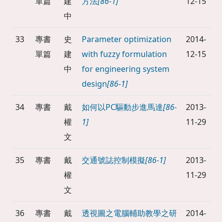
單篇
建
方法
[86-1]
12-15
中
33
專書
史
Parameter optimization
2014-
單篇
建
with fuzzy formulation
12-15
中
for engineering system
design
[86-1]
34
專書
戴
如何以PC驅動步進馬達
[86-
2013-
權
1]
11-29
文
35
專書
戴
交通號誌控制模擬
[86-1]
2013-
權
11-29
文
36
專書
戴
透視圖之電腦輔助教學之研
2014-