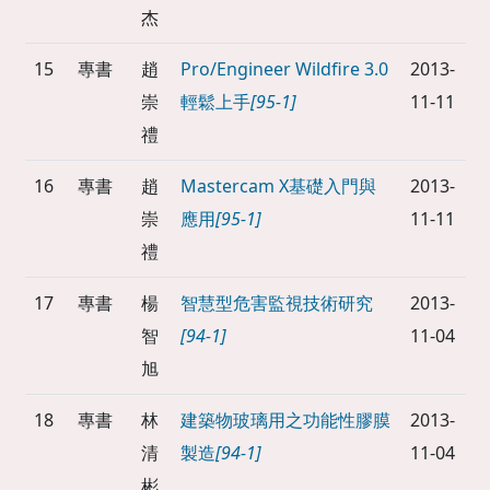
杰
15
專書
趙
Pro/Engineer Wildfire 3.0
2013-
崇
輕鬆上手
[95-1]
11-11
禮
16
專書
趙
Mastercam X基礎入門與
2013-
崇
應用
[95-1]
11-11
禮
17
專書
楊
智慧型危害監視技術研究
2013-
智
[94-1]
11-04
旭
18
專書
林
建築物玻璃用之功能性膠膜
2013-
清
製造
[94-1]
11-04
彬