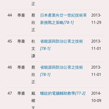
正
44
專書
蔡
日本產業向廿一世紀技術革
2013-
欣
新挑戰之策略
[78-1]
11-29
正
45
專書
杜
省能源與防治公害之技術
2013-
文
[78-1]
11-01
謙
46
專書
蔡
省能源與防治公害之技術
2013-
欣
[78-1]
11-01
正
47
專書
戴
螺紋的電腦輔助教學
[77-2]
2014-
權
10-09
文