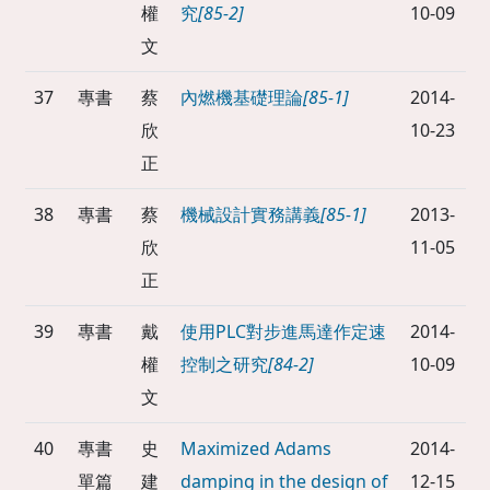
權
究
[85-2]
10-09
文
37
專書
蔡
內燃機基礎理論
[85-1]
2014-
欣
10-23
正
38
專書
蔡
機械設計實務講義
[85-1]
2013-
欣
11-05
正
39
專書
戴
使用PLC對步進馬達作定速
2014-
權
控制之研究
[84-2]
10-09
文
40
專書
史
Maximized Adams
2014-
單篇
建
damping in the design of
12-15