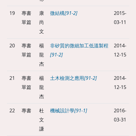
19
專書
康
微結構
[91-2]
2015-
單篇
尚
03-11
文
20
專書
楊
非矽質的微細加工低溫製程
2014-
單篇
龍
[91-2]
12-15
杰
21
專書
楊
土木檢測之應用
[91-2]
2014-
單篇
龍
12-15
杰
22
專書
杜
機械設計學
[91-1]
2016-
文
03-31
謙