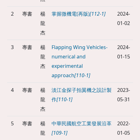
2
專書
楊
掌握微機電(再版)
[112-1]
2024-
龍
01-02
杰
3
專書
楊
Flapping Wing Vehicles-
2024-
龍
numerical and
01-15
杰
experimental
approach
[110-1]
4
專書
楊
淡江金探子拍翼機之設計製
2023-
龍
作
[110-1]
05-31
杰
5
專書
楊
中華民國航空工業發展沿革
2022-
龍
[109-1]
01-05