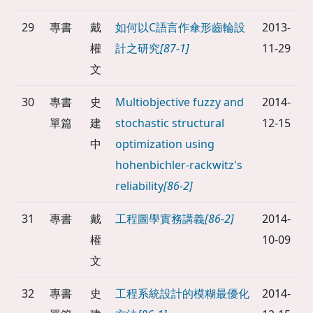
29
專書
戴
如何以C語言作傘形齒輪設
2013-
權
計之研究
[87-1]
11-29
文
30
專書
史
Multiobjective fuzzy and
2014-
單篇
建
stochastic structural
12-15
中
optimization using
hohenbichler-rackwitz's
reliability
[86-2]
31
專書
戴
工程圖學實務講義
[86-2]
2014-
權
10-09
文
32
專書
史
工程系統設計的模糊最優化
2014-